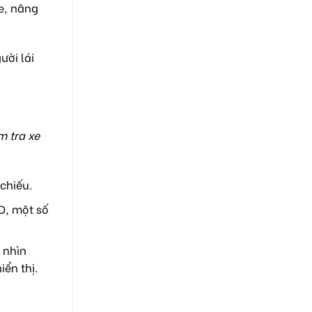
xe, nâng
ười lái
m tra xe
 chiếu.
UD, một số
 nhìn
iển thị.