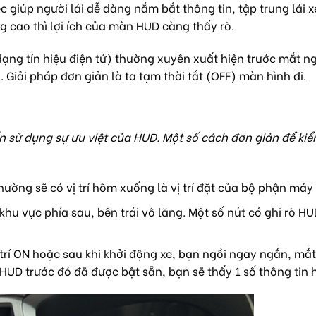
ệc giúp người lái dễ dàng nắm bắt thông tin, tập trung lái 
g cao thì lợi ích của màn HUD càng thấy rõ.
dạng tín hiệu điện tử) thường xuyên xuất hiện trước mắt ng
. Giải pháp đơn giản là ta tạm thời tắt (OFF) màn hình đi.
sử dụng sự ưu việt của HUD. Một số cách đơn giản để kiể
ường sẽ có vị trí hõm xuống là vị trí đặt của bộ phận máy
i khu vực phía sau, bên trái vô lăng. Một số nút có ghi rõ H
 trí ON hoặc sau khi khởi động xe, bạn ngồi ngay ngắn, mắt
HUD trước đó đã được bật sẵn, bạn sẽ thấy 1 số thông tin h