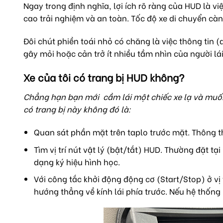
Ngay trong định nghĩa, lợi ích rõ ràng của HUD là vi
cao trải nghiệm và an toàn. Tốc độ xe di chuyển càn
Đôi chút phiền toái nhỏ có chăng là việc thông tin (
gây mỏi hoặc cản trở ít nhiều tầm nhìn của người lái
Xe của tôi có trang bị HUD không?
Chẳng hạn bạn mới cầm lái một chiếc xe lạ và muốn 
có trang bị này không đó là:
Quan sát phần mặt trên taplo trước mặt. Thông th
Tìm vị trí nút vật lý (bật/tắt) HUD. Thường đặt tạ
dạng ký hiệu hình học.
Với công tắc khởi động động cơ (Start/Stop) ở vị
hướng thẳng về kính lái phía trước. Nếu hệ thống 