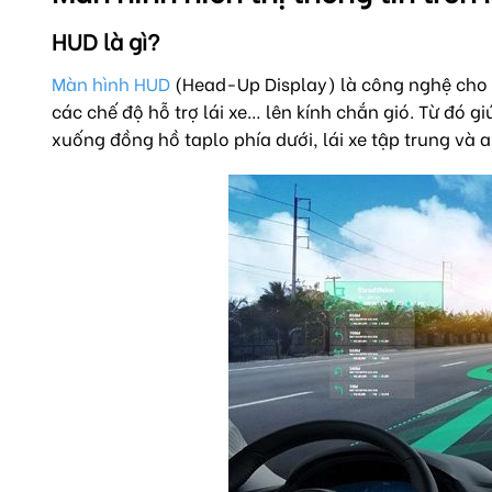
HUD là gì?
Màn hình HUD
(Head-Up Display) là công nghệ cho ph
các chế độ hỗ trợ lái xe… lên kính chắn gió. Từ đó g
xuống đồng hồ taplo phía dưới, lái xe tập trung và 