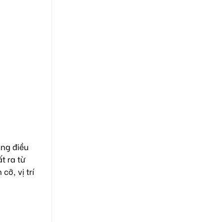
ảng điều
t ra từ
cỡ, vị trí