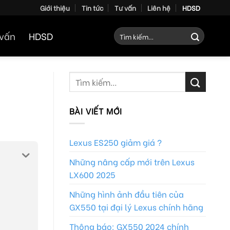
Giới thiệu
Tin tức
Tư vấn
Liên hệ
HDSD
Tìm
 vấn
HDSD
kiếm:
BÀI VIẾT MỚI
Lexus ES250 giảm giá ?
Những nâng cấp mới trên Lexus
LX600 2025
Những hình ảnh đầu tiên của
GX550 tại đại lý Lexus chính hãng
Thông báo: GX550 2024 chính