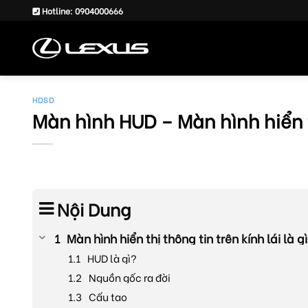
Skip
Hotline: 0904000666
to
content
HDSD
Màn hình HUD – Màn hình hiển th
Nội Dung
Màn hình hiển thị thông tin trên kính lái là g
HUD là gì?
Nguồn gốc ra đời
Cấu tạo