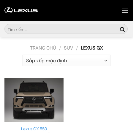
Skip
to
content
Tìm
kiếm:
TRANG CHỦ
/
SUV
/
LEXUS GX
Lexus GX 550