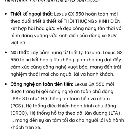
Điểm nhấn nổi bật của Lexus GX 550 2024:
Thiết kế ngoại thất:
Lexus GX 550 hoàn toàn mới
theo đuổi triết lí thiết kế THỜI THƯỢNG x KINH ĐIỂN,
kết hợp hài hòa giữa vẻ đẹp công năng tân thời với
hình dáng vuông vức kinh điển của dòng xe SUV
việt dã.
Nội thất:
Lấy cảm hứng từ triết lý Tazuna, Lexus GX
550 là sự kết hợp giữa không gian khoáng đạt đầy
cảm xúc cùng công nghệ vượt bậc, mang đến trải
nghiệm thoải mái cho người lái và hành khách.
Công nghệ an toàn tiên tiến:
Lexus GX 550 mới
được trang bị gói công nghệ an toàn chủ động
LSS+ 3.0 như: Hệ thống an toàn tiền va chạm
(PCS), Hệ thống điều khiển hành trình chủ động
(DRCC), Hệ thống hỗ trợ theo dõi làn đường (LTA),
… mang đến sự an tâm tối đa cho người lái và hành
khách trên xe.