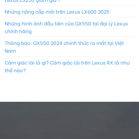
Những nâng cấp mới trên Lexus LX600 2025
Những hình ảnh đầu tiên của GX550 tại đại lý Lexus
chính hãng
Thông báo: GX550 2024 chính thức ra mắt tại Việt
Nam
Cảm giác lái là gì? Cảm giác lái trên Lexus RX là như
thế nào?