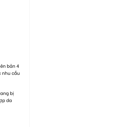
iên bản 4
c nhu cầu
rang bị
hợp da