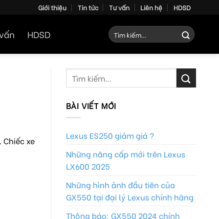
Giới thiệu
Tin tức
Tư vấn
Liên hệ
HDSD
Tìm
 vấn
HDSD
kiếm:
BÀI VIẾT MỚI
Lexus ES250 giảm giá ?
 Chiếc xe
Những nâng cấp mới trên Lexus
LX600 2025
Những hình ảnh đầu tiên của
GX550 tại đại lý Lexus chính hãng
Thông báo: GX550 2024 chính