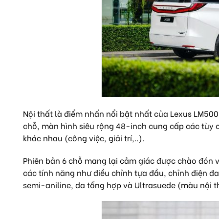
Nội thất là điểm nhấn nổi bật nhất của Lexus LM500h 
chỗ, màn hình siêu rộng 48-inch cung cấp các tùy
khác nhau (công việc, giải trí,..).
Phiên bản 6 chỗ mang lại cảm giác được chào đón vớ
các tính năng như điều chỉnh tựa đầu, chỉnh điện đ
semi-aniline, da tổng hợp và Ultrasuede (màu nội t