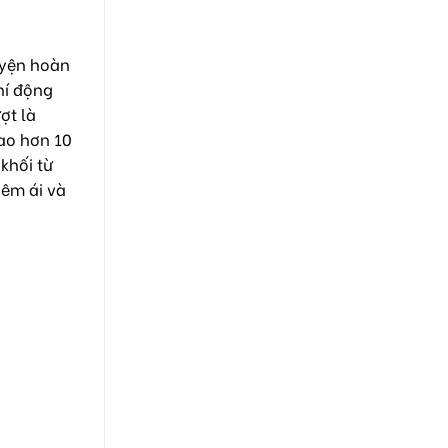
uyện hoàn
hí động
ợt là
cao hơn 10
khối từ
 êm ái và