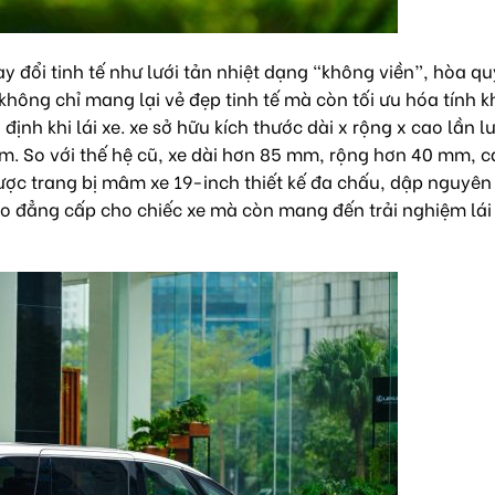
y đổi tinh tế như lưới tản nhiệt dạng “không viền”, hòa q
 không chỉ mang lại vẻ đẹp tinh tế mà còn tối ưu hóa tính k
nh khi lái xe. xe sở hữu kích thước dài x rộng x cao lần lư
mm. So với thế hệ cũ, xe dài hơn 85 mm, rộng hơn 40 mm, 
ược trang bị mâm xe 19-inch thiết kế đa chấu, dập nguyên 
 đẳng cấp cho chiếc xe mà còn mang đến trải nghiệm lái