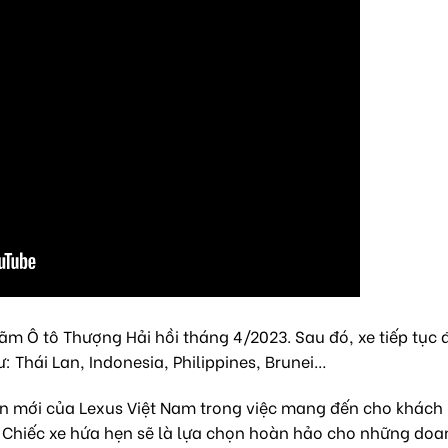
 lãm Ô tô Thượng Hải hồi tháng 4/2023. Sau đó, xe tiếp tục 
 Thái Lan, Indonesia, Philippines, Brunei…
n mới của Lexus Việt Nam trong việc mang đến cho khách
. Chiếc xe hứa hẹn sẽ là lựa chọn hoàn hảo cho những do