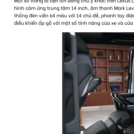
Một số trang bị tiện ích đáng chú ý khác trên Lexus
hình cảm ứng trung tâm 14 inch, âm thanh Mark Lev
thống đèn viền 64 màu với 14 chủ đề, phanh tay điệ
điều khiển ốp gỗ với một số tính năng của xe và cửa g