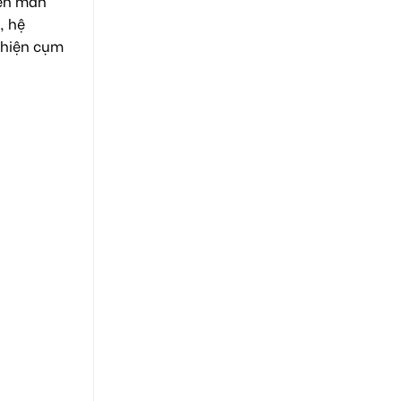
iền màn
, hệ
t hiện cụm