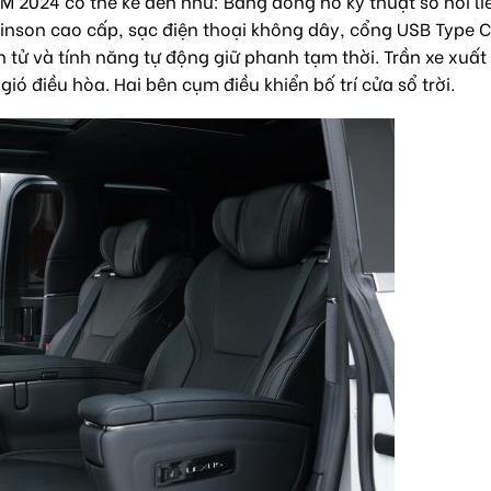
 LM 2024 có thể kể đến như: Bảng đồng hồ kỹ thuật số nối l
inson cao cấp, sạc điện thoại không dây, cổng USB Type C
n tử và tính năng tự động giữ phanh tạm thời. Trần xe xuấ
ió điều hòa. Hai bên cụm điều khiển bố trí cửa sổ trời.