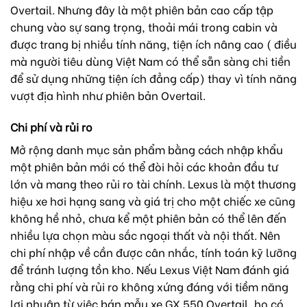
Overtail. Nhưng đây là một phiên bản cao cấp tập
chung vào sự sang trọng, thoải mái trong cabin và
được trang bị nhiều tính năng, tiện ích nâng cao ( điều
mà người tiêu dùng Việt Nam có thể sẵn sàng chi tiền
để sử dụng những tiện ích đẳng cấp) thay vì tính năng
vượt địa hình như phiên bản Overtail.
Chi phí và rủi ro
Mở rộng danh mục sản phẩm bằng cách nhập khẩu
một phiên bản mới có thể đòi hỏi các khoản đầu tư
lớn và mang theo rủi ro tài chính. Lexus là một thương
hiệu xe hơi hạng sang và giá trị cho một chiếc xe cũng
không hề nhỏ, chưa kể một phiên bản có thể lên đến
nhiều lựa chọn màu sắc ngoại thất và nội thất. Nên
chi phí nhập về cần được cân nhắc, tính toán kỹ lưỡng
để tránh lượng tồn kho. Nếu Lexus Việt Nam đánh giá
rằng chi phí và rủi ro không xứng đáng với tiềm năng
lợi nhuận từ việc bán mẫu xe GX 550 Overtail, họ có