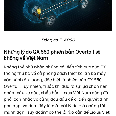
Động cơ E-KDSS
Những lý do GX 550 phiên bản Overtail sẽ
không về Việt Nam
Không thể phủ nhận những cải tiến tích cực của GX
thế hệ thứ ba về cả phong cách thiết kế lẫn bộ máy
vận hành ấn tượng, đặc biệt là phiên bản GX 550
Overtail. Tuy nhiên, trước khi đưa ra sự lựa chọn nên
nhập mẫu xe nào, chắc hẳn Lexus Việt Nam cũng đã
phải cân nhắc vô cùng đau đầu để đi đến quyết định
phù hợp. Và dưới đây là một vài lý do mà chúng tôi
mạnh dạn “suy đoán” có thể là rào cản để Lexus Việt