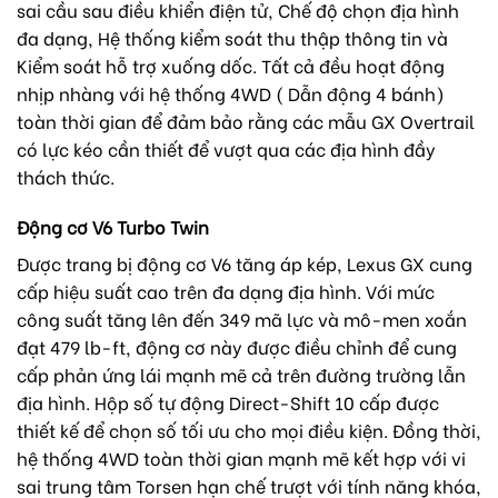
sai cầu sau điều khiển điện tử, Chế độ chọn địa hình
đa dạng, Hệ thống kiểm soát thu thập thông tin và
Kiểm soát hỗ trợ xuống dốc. Tất cả đều hoạt động
nhịp nhàng với hệ thống 4WD ( Dẫn động 4 bánh)
toàn thời gian để đảm bảo rằng các mẫu GX Overtrail
có lực kéo cần thiết để vượt qua các địa hình đầy
thách thức.
Động cơ V6 Turbo Twin
Được trang bị động cơ V6 tăng áp kép, Lexus GX cung
cấp hiệu suất cao trên đa dạng địa hình. Với mức
công suất tăng lên đến 349 mã lực và mô-men xoắn
đạt 479 lb-ft, động cơ này được điều chỉnh để cung
cấp phản ứng lái mạnh mẽ cả trên đường trường lẫn
địa hình.
Hộp số tự động Direct-Shift 10 cấp được
thiết kế để chọn số tối ưu cho mọi điều kiện. Đồng thời,
hệ thống 4WD toàn thời gian mạnh mẽ kết hợp với vi
sai trung tâm Torsen hạn chế trượt với tính năng khóa,