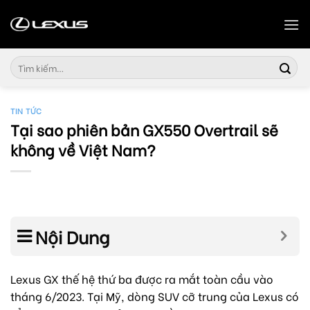
Skip
to
content
Tìm
kiếm:
TIN TỨC
Tại sao phiên bản GX550 Overtrail sẽ
không về Việt Nam?
Nội Dung
Lexus GX thế hệ thứ ba được ra mắt toàn cầu vào
tháng 6/2023. Tại Mỹ, dòng SUV cỡ trung của Lexus có