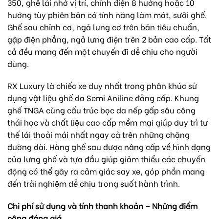
350, ghế lái nhớ vị trí, chỉnh điện 8 hướng hoặc 10
hướng tùy phiên bản có tính năng làm mát, sưởi ghế.
Ghế sau chỉnh cơ, ngả lưng cơ trên bản tiêu chuẩn,
gập điện phẳng, ngả lưng điện trên 2 bản cao cấp. Tất
cả đều mang đến một chuyến đi dễ chịu cho người
dùng.
RX Luxury là chiếc xe duy nhất trong phân khúc sử
dụng vật liệu ghế da Semi Aniline đẳng cấp. Khung
ghế TNGA cùng cấu trúc bọc da nếp gấp sâu công
thái học và chất liệu cao cấp mềm mại giúp duy trì tư
thế lái thoải mái nhất ngay cả trên những chặng
đường dài. Hàng ghế sau được nâng cấp về hình dạng
của lưng ghế và tựa đầu giúp giảm thiểu các chuyển
động có thể gây ra cảm giác say xe, góp phần mang
đến trải nghiệm dễ chịu trong suốt hành trình.
Chi phí sử dụng và tính thanh khoản – Những điểm
cộng đáng giá