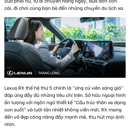
của phái nữ, từ di chuyển hàng ngày, đưa đón con
cái, đi chơi cùng bạn bè đến những chuyến du lịch xa.
Lexus RX thế hệ thứ 5 chính là “ứng cử viên sáng giá”
đáp ứng đầy đủ những tiêu chí trên. Sở hữu ngoại hình
ấn tượng với ngôn ngữ thiết kế “Cấu trúc thân xe dạng
con suốt” và lưới tản nhiệt không viền mới, RX mang
đến vẻ đẹp công năng đầy mạnh mẽ, thu hút mọi ánh
nhìn.