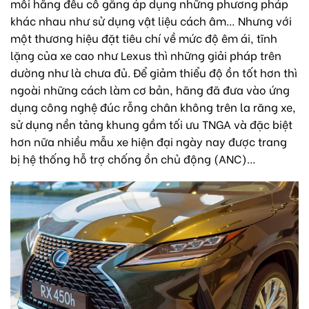
mỗi hãng đều cố gắng áp dụng những phương pháp
khác nhau như sử dụng vật liệu cách âm… Nhưng với
một thương hiệu đặt tiêu chí về mức độ êm ái, tĩnh
lặng của xe cao như Lexus thì những giải pháp trên
dường như là chưa đủ. Để giảm thiểu độ ồn tốt hơn thì
ngoài những cách làm cơ bản, hãng đã đưa vào ứng
dụng công nghệ đúc rỗng chân không trên la răng xe,
sử dụng nền tảng khung gầm tối ưu TNGA và đặc biệt
hơn nữa nhiều mẫu xe hiện đại ngày nay được trang
bị hệ thống hỗ trợ chống ồn chủ động (ANC)…