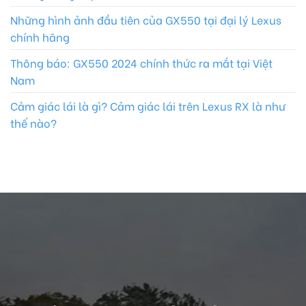
Những hình ảnh đầu tiên của GX550 tại đại lý Lexus
chính hãng
Thông báo: GX550 2024 chính thức ra mắt tại Việt
Nam
Cảm giác lái là gì? Cảm giác lái trên Lexus RX là như
thế nào?