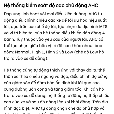
Hệ thống kiểm soát độ cao chủ động AHC
Đáp ứng linh hoạt với mọi điều kiện đường, AHC tự
động điều chỉnh chiều cao xe để tối ưu hóa hiệu suất
lái, dựa trên các chế độ lái, lựa chọn đa địa hình MTS
và vị trí hiện tại của hệ thống điều khiển dẫn động 4
bánh. Tùy thuộc vào yêu cầu của người lái, AHC có
thể lựa chọn giữa bốn vị trí độ cao khác nhau, bao
gồm: Normal, High 1, High 2 và Low (chế độ Low hỗ
trợ ra vào xe dễ dàng).
Hệ thống cũng tự động thích ứng với thay đổi tư thế
thân xe theo chiều ngang và dọc, điều chỉnh độ cứng
của giảm xóc để đảm bảo ổn định khi lái qua các
cung đường uốn cong và tăng giảm tốc. Khi cần hỗ
trợ ra vào xe dễ dàng, hệ thống tự động hạ thấp chiều
cao của xe và sau đó nâng lên khi khởi động. Trên địa
hình đặc biệt, AHC tự động chọn chế độ phù hợp với