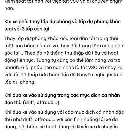
kiểm soát tốt hơn với việc tắt VSC và di chuyển chậm
hơn.
Khi
xe
phải thay lốp dự phòng và lốp dự phòng khác
loại với 3 lốp còn lại
Thay lốp dự phòng khác kiểu loại dẫn tới trạng thái
mất cân bằng của xe và thay đổi trọng tâm cũng như
góc lái… Theo đó hệ thống thu thập dữ liệu và hoạt
động liên tục. Tương tự cũng có thể làm nóng và trơ
phanh. Giải pháp nên cân nhắc là tắt VSC và chạy xe
với tốc độ thấp hơn hoặc tốc độ khuyến nghị ghi trên
lốp dự phòng.
Khi đưa xe
vào
sử dụng trong các mục đích cá nhân
đặc thù (driff, offroad…)
Khi đưa xe vào sử dụng với các mục đích cá nhân đặc
thù như driff, offroad… với các tình huống lái xe đa
dạng, hệ thống sẽ hoạt động và khiến xe di chuyển