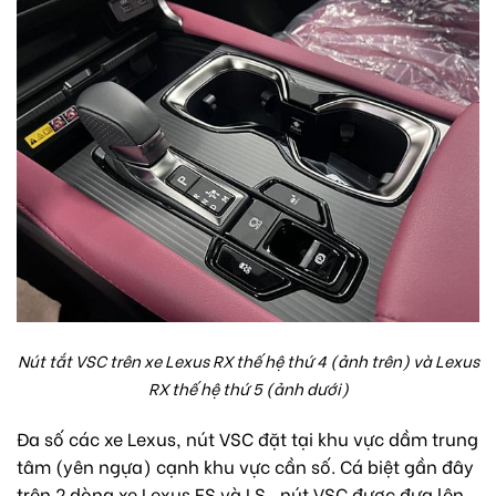
Nút tắt VSC trên xe Lexus RX thế hệ thứ 4 (ảnh trên) và Lexus
RX thế hệ thứ 5 (ảnh dưới)
Đa số các xe Lexus, nút VSC đặt tại khu vực dầm trung
tâm (yên ngựa) cạnh khu vực cần số. Cá biệt gần đây
trên 2 dòng xe Lexus ES và LS, nút VSC được đưa lên