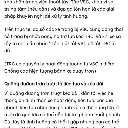
khó khăn trong việc thoát lầy. Tắc VSC, khóa vi sai
trung tâm (nếu cần) và đạp ga lớn hơn là các giải
pháp khuyến nghị để xử lý tình huống.
Trên thực tế, đa số các xe trang bị VSC cũng đồng thời
có trang bị chức năng hỗ trợ lực kéo TRC. Và khi xe sa
lầy ta chỉ cần nhấn 1 lần nút tắt VSC để tắt TRC là
đủ.
(TRC có nguyên lý hoạt động tương tự VSC ở điểm:
Chống các hiện tượng bánh xe quay trơn)
Quãng đường trơn trượt là liên tục và kéo dài
Vì quãng đường trơn trượt kéo dài, dẫn tới việc hệ
thống ổn định thân xe hoạt động liên tục, các đĩa
phanh liên tục nhận lực phanh và có thể nóng lên. Ở
mức độ quá lớn có thể dẫn tới trơ phanh, mất phanh.
Dù đây là tình huống có thể ít gặp nhưng bạn có thể