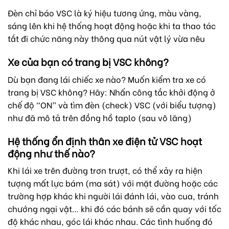
Đèn chỉ báo VSC là ký hiệu tương ứng, màu vàng,
sáng lên khi hệ thống hoạt động hoặc khi ta thao tác
tắt đi chức năng này thông qua nút vật lý vừa nêu
Xe của bạn có trang bị VSC không?
Dù bạn đang lái chiếc xe nào? Muốn kiểm tra xe có
trang bị VSC không? Hãy: Nhấn công tắc khởi động ở
chế độ “ON” và tìm đèn (check) VSC (với biểu tượng)
như đã mô tả trên đồng hồ taplo (sau vô lăng)
Hệ thống ổn định thân xe điện tử VSC hoạt
động như thế nào?
Khi lái xe trên đường trơn trượt, có thể xảy ra hiện
tượng mất lực bám (ma sát) với mặt đường hoặc các
trường hợp khác khi người lái đánh lái, vào cua, tránh
chướng ngại vật… khi đó các bánh sẽ cần quay với tốc
độ khác nhau, góc lái khác nhau. Các tình huống đó