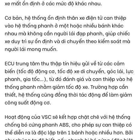
xe mất ổn định ở các mức độ khác nhau.
Cơ bản, hệ thống ổn định thân xe điện tử can thiệp
vào hệ thống phanh ở một hoặc nhiều bánh khác
nhau mà không cần người lái đạp phanh, giúp chiếc
xe duy trì sự ổn định và di chuyển theo kiểm soát mà
người lái mong muốn.
ECU trung tâm thu thập tín hiệu gửi về từ các cảm
biến (tốc độ động cơ, tốc độ xe di chuyển, góc lái, lực
phanh, gia tốc…), từ đó đánh giá và can thiệp vào hệ
thống phanh nhằm giảm tốc độ xe. Trường hợp cần
thiết, hệ thống cũng đồng thời tác động để làm giảm
công suất động cơ.
Hoạt động của VSC sẽ kết hợp chặt chẽ với hệ thống
chống bó cứng phanh ABS, cho phép sự can thiệp có
thể diễn ra là độc lập trên 1 bánh hoặc nhiều hơn. Bởi
như chúng ta đã biết, nếu phanh bị bó cứng (đặc biệt